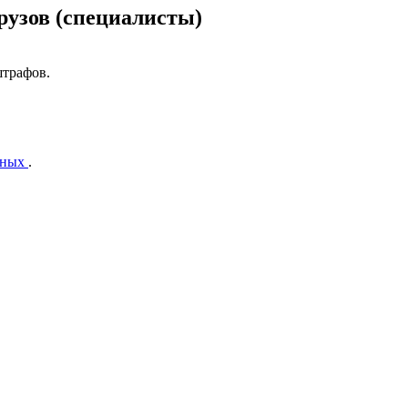
рузов (специалисты)
штрафов.
нных
.