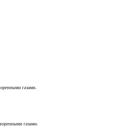
воренными газами.
творенными газами.